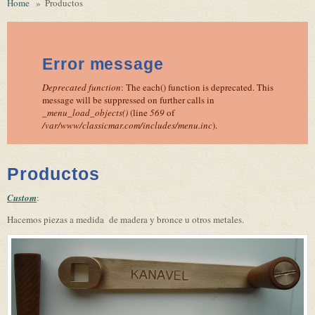
Home
»
Productos
Error message
Deprecated function
: The each() function is deprecated. This
message will be suppressed on further calls in
_menu_load_objects()
(line
569
of
/var/www/classicmar.com/includes/menu.inc
).
Productos
Custom
:
Hacemos
piezas
a medida
de madera
y
bronce
u otros
metales
.